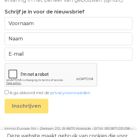
ervaring in het beheer van gebouwen (syndic).
Schrijf je in voor de nieuwsbrief
Ik ga akkoord met de
privacyvoorwaarden
Inschrijven
Immo Europe NV • Zeelaan 212, B-8670 Koksijde • BTW BE0871.031.096 •
Ondernemingsnummer 0871031096 • AXA BA nummer 730.390.160 •
Deze website maakt gebruik van cookies die voor