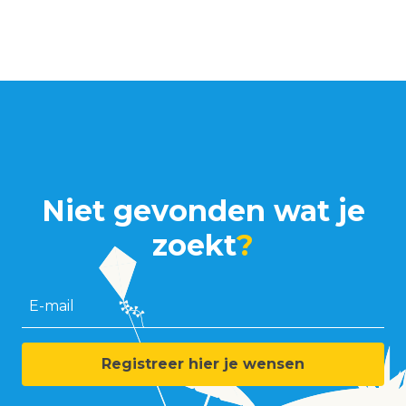
Niet gevonden wat je
zoekt
?
E-mail
Registreer hier je wensen