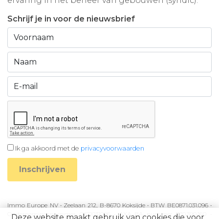
ervaring in het beheer van gebouwen (syndic).
Schrijf je in voor de nieuwsbrief
Ik ga akkoord met de
privacyvoorwaarden
Inschrijven
Immo Europe NV • Zeelaan 212, B-8670 Koksijde • BTW BE0871.031.096 •
Ondernemingsnummer 0871031096 • AXA BA nummer 730.390.160 •
Deze website maakt gebruik van cookies die voor