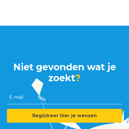
Niet gevonden wat je
zoekt
?
E-mail
Registreer hier je wensen