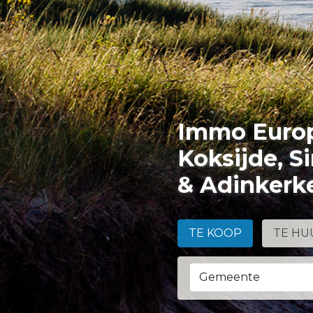
Immo Europ
Koksijde, S
& Adinkerk
TE KOOP
TE HU
Gemeente