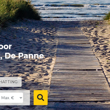
oor
e, De Panne
HATTING