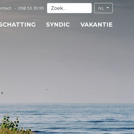
ontact
058 53 39 99
NL
 SCHATTING
SYNDIC
VAKANTIE