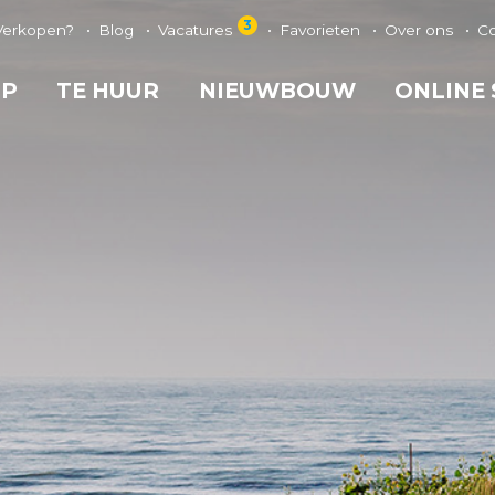
3
Verkopen?
Blog
Vacatures
Favorieten
Over ons
C
OP
TE HUUR
NIEUWBOUW
ONLINE