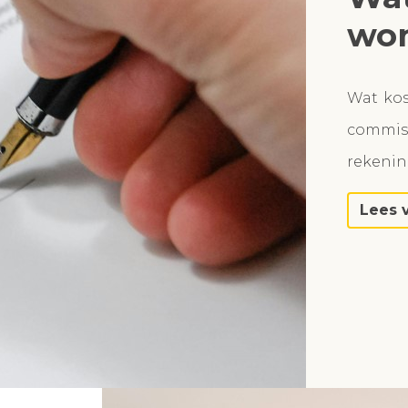
won
Wat ko
commiss
rekeni
Lees 