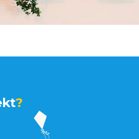
ekt
?