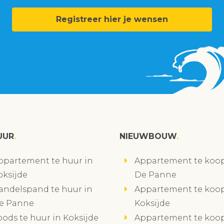
Registreer hier je wensen
UUR
NIEUWBOUW
ppartement te huur in
Appartement te koop
oksijde
De Panne
andelspand te huur in
Appartement te koop
e Panne
Koksijde
oods te huur in Koksijde
Appartement te koop