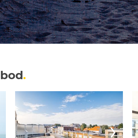
nbod
›