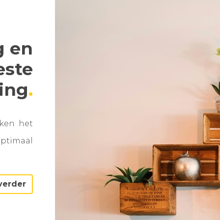
g en
este
ning
aken het
optimaal
verder