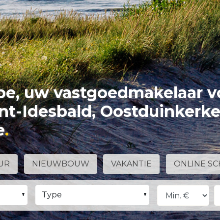
e, uw vastgoedmakelaar v
int-Idesbald, Oostduinkerk
e
UR
NIEUWBOUW
VAKANTIE
ONLINE SC
Type