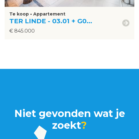
Te koop • Appartement
TER LINDE - 03.01 + G0...
€ 845.000
Niet gevonden wat je
zoekt
?