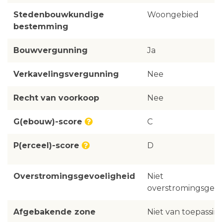
Stedenbouwkundige
Woongebied
bestemming
Bouwvergunning
Ja
Verkavelingsvergunning
Nee
Recht van voorkoop
Nee
G(ebouw)-score
C
P(erceel)-score
D
Overstromingsgevoeligheid
Niet
overstromingsgevo
Afgebakende zone
Niet van toepassin