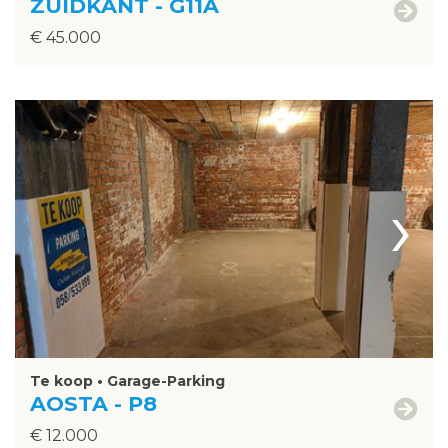
ZUIDKANT - G11A
€ 45.000
›
Te koop • Garage-Parking
AOSTA - P8
€ 12.000