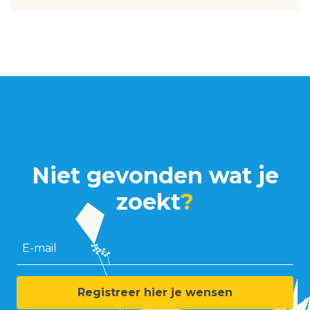
Niet gevonden wat je
zoekt
?
E-mail
Registreer hier je wensen