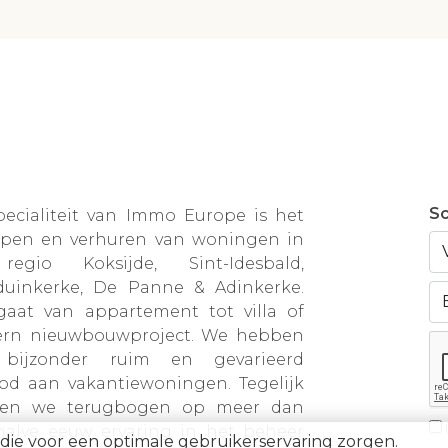
Sc
pecialiteit van Immo Europe is het
open en verhuren van woningen in
egio Koksijde, Sint-Idesbald,
duinkerke, De Panne & Adinkerke.
gaat van appartement tot villa of
rn nieuwbouwproject. We hebben
bijzonder ruim en gevarieerd
od aan vakantiewoningen. Tegelijk
en we terugbogen op meer dan
halve eeuw ervaring in het beheer
die voor een optimale gebruikerservaring zorgen.