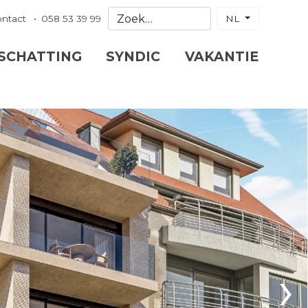
ontact
058 53 39 99
NL
 SCHATTING
SYNDIC
VAKANTIE
›