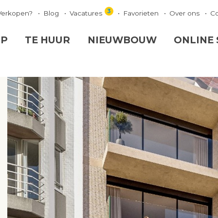
3
Verkopen?
Blog
Vacatures
Favorieten
Over ons
C
OP
TE HUUR
NIEUWBOUW
ONLINE