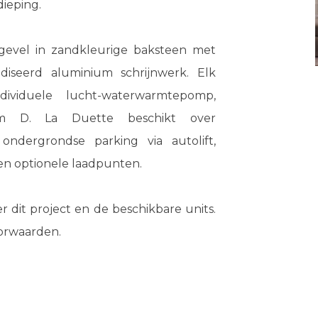
ieping.
gevel in zandkleurige baksteen met
iseerd aluminium schrijnwerk. Elk
ividuele lucht-waterwarmtepomp,
teem D. La Duette beschikt over
ndergrondse parking via autolift,
 en optionele laadpunten.
 dit project en de beschikbare units.
orwaarden.