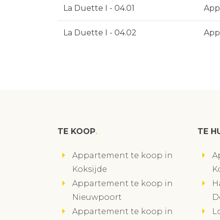
La Duette I - 04.01
App
La Duette I - 04.02
App
TE KOOP
TE H
Appartement te koop in
A
Koksijde
K
Appartement te koop in
H
Nieuwpoort
D
Appartement te koop in
L