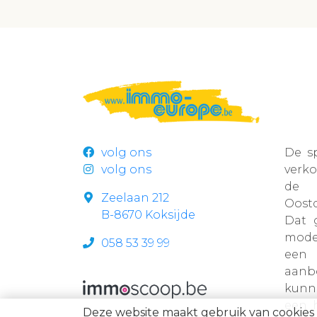
volg ons
De s
volg ons
verk
de r
Zeelaan 212
Oost
B-8670 Koksijde
Dat 
mode
058 53 39 99
een 
aanb
kunn
een 
Deze website maakt gebruik van cookies 