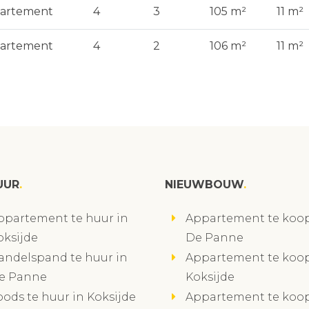
artement
4
3
105 m²
11 m²
artement
4
2
106 m²
11 m²
UUR
NIEUWBOUW
ppartement te huur in
Appartement te koop
oksijde
De Panne
andelspand te huur in
Appartement te koop
e Panne
Koksijde
oods te huur in Koksijde
Appartement te koop