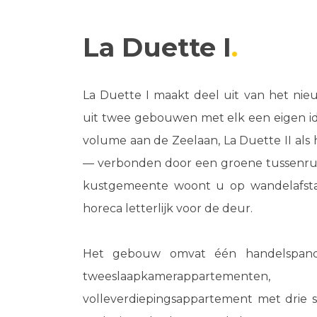
La Duette I
La Duette I maakt deel uit van het ni
uit twee gebouwen met elk een eigen ide
volume aan de Zeelaan, La Duette II als 
— verbonden door een groene tussenruim
kustgemeente woont u op wandelafsta
horeca letterlijk voor de deur.
Het gebouw omvat één handelspand
tweeslaapkamerapparteme
volleverdiepingsappartement met drie s