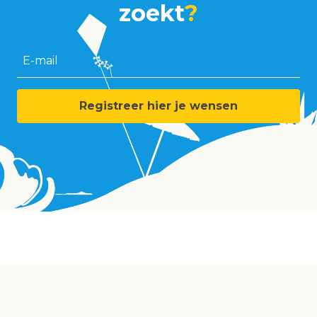
zoekt
?
E-mail
Registreer hier je wensen