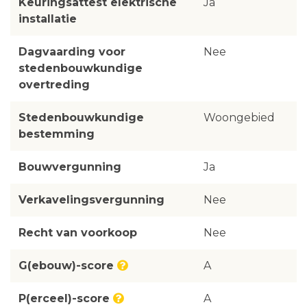
Keuringsattest elektrische
Ja
installatie
Dagvaarding voor
Nee
stedenbouwkundige
overtreding
Stedenbouwkundige
Woongebied
bestemming
Bouwvergunning
Ja
Verkavelingsvergunning
Nee
Recht van voorkoop
Nee
G(ebouw)-score
A
P(erceel)-score
A