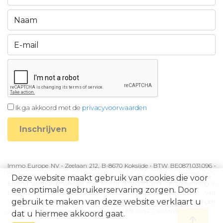
Ik ga akkoord met de
privacyvoorwaarden
Inschrijven
Immo Europe NV • Zeelaan 212, B-8670 Koksijde • BTW BE0871.031.096 •
Ondernemingsnummer 0871031096 • AXA BA nummer 730.390.160 •
Deze website maakt gebruik van cookies die voor
Erkend Vastgoedmakelaar met BIV-nr 507.437• Land van toekenning is
een optimale gebruikerservaring zorgen. Door
België • Toezichthoudende autoriteit: Beroepsinstituut van
gebruik te maken van deze website verklaart u
Vastgoedmakelaars, Luxemburgstraat 16B, 1000 Brussel • Onderworpen
aan de deontologische code van het BIV • KB van 27 september 2006
dat u hiermee akkoord gaat.