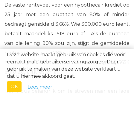
De vaste rentevoet voor een hypothecair krediet op
25 jaar met een quotiteit van 80% of minder
bedraagt gemiddeld 3,66%. Wie 300.000 euro leent,
betaalt maandelijks 1518 euro af. Als de quotiteit
van die lening 90% zou zijn, stijgt de gemiddelde
rentevoet naar 3,78%. De lener betaalt dan
Deze website maakt gebruik van cookies die voor
een optimale gebruikerservaring zorgen. Door
maandelijks 1537 euro. Op 25 jaar draagt hij 5654
gebruik te maken van deze website verklaart u
euro extra intresten af.
dat u hiermee akkoord gaat.
OK
Lees meer
Het is dus belangrijk om te streven naar een lage
quotiteit door eigen middelen te investeren in een
huis of een tweede woning. Voor meer advies neem
contact op met ons.