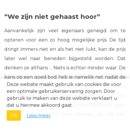
“We zijn niet gehaast hoor”
Aanvankelijk zijn veel eigenaars geneigd om te
opteren voor een zo hoog mogelijke prijs. De tijd
dringt immers niet en als het niet lukt, kan de prijs
later wel naar beneden bijgesteld worden. Dat
denken ze althans … Niets is echter minder waar. De
kans op een goed bod heb je namelijk net nadat de
Deze website maakt gebruik van cookies die voor
woning te koop werd gesteld. Wie echt op zoek is
een optimale gebruikerservaring zorgen. Door
naar een nieuwe thuis doet dat immers actief. Van
gebruik te maken van deze website verklaart u
zodra zich een nieuwe opportuniteit aanbiedt, gaan
dat u hiermee akkoord gaat.
ze over tot actie. En vaak bestaat die uit een
OK
Lees meer
bezoek, gevolgd door een fair bod. Naarmate de tijd