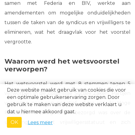
samen met Federia en BIV, werkte aan
amendementen om mogelijke onduidelijkheden
tussen de taken van de syndicus en vrijwilligers te
elimineren, wat het draagvlak voor het voorstel
vergrootte.
Waarom werd het wetsvoorstel
verworpen?
Het wetsvoorstel werd met 8 stemmen tegen 5
Deze website maakt gebruik van cookies die voor
verworpen in de commissie Sociale Zaken. Partijen
een optimale gebruikerservaring zorgen. Door
verwezen naar een negatief advies van de Hoge
gebruik te maken van deze website verklaart u
dat u hiermee akkoord gaat.
Raad voor Vrijwilligers, die bezorgd was over de
uitholling van het vrijwilligersstatuut en zich
OK
Lees meer
verzette tegen de uitbreiding van het