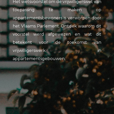
Het wetsvoorstel om de vrijwilligerswet van
toepassing te maken op
appartementsbewoners is verworpen door
het Vlaams Parlement. Ontdek waarom dit
voorstel werd afgewezen en wat dit
betekent voor de toekomst van
vrijwilligerswerk in
appartementsgebouwen.