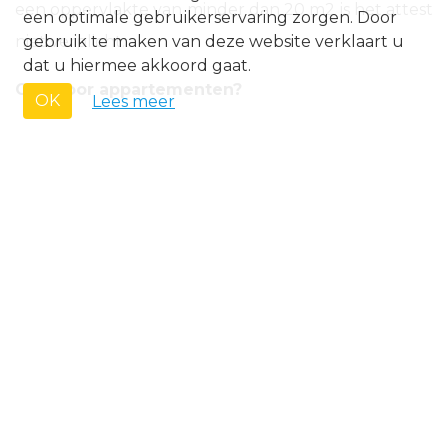
een oppervlakte van minder dan 20 m2 is het attest
een optimale gebruikerservaring zorgen. Door
niet verplicht.
gebruik te maken van deze website verklaart u
dat u hiermee akkoord gaat.
Ook voor appartementen?
OK
Lees meer
Voor de
individuele kavels
in een
appartementsgebouw is een asbestattest bij
verkoop verplicht vanaf eind 2022. Voor de
gemeenschappelijke delen
van panden die onder
het stelsel gedwongen mede-eigendom vallen,
wordt de informatieplicht pas vanaf 1 januari 2025
van kracht. De algemene verplichting voor de
algemene delen treedt ook pas later in: vanaf 2036
in plaats van 2031.
Enkel bij verkoop?