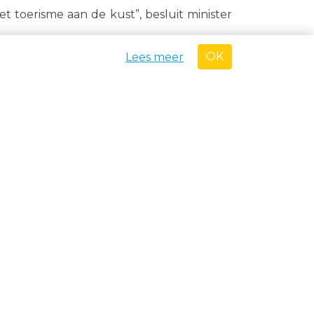
et
toerisme aan de kust”, besluit minister
OK
Lees meer
VAKANTIE
 in
 in
 in