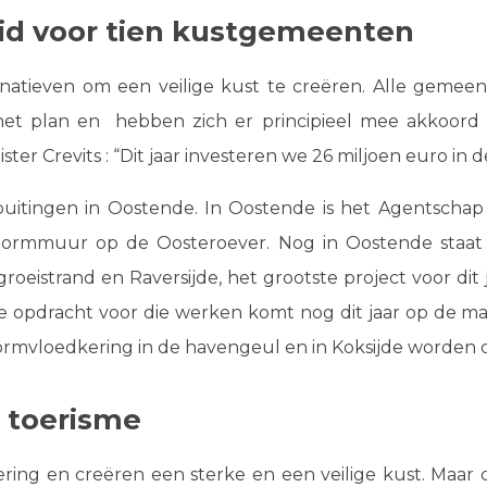
eid voor tien kustgemeenten
ernatieven om een veilige kust te creëren. Alle geme
t plan en hebben zich er principieel mee akkoord v
ter Crevits : “Dit jaar investeren we 26 miljoen euro in 
spuitingen in Oostende. In Oostende is het Agentschap
ormmuur op de Oosteroever. Nog in Oostende staat
oeistrand en Raversijde, het grootste project voor dit
e opdracht voor die werken komt nog dit jaar op de mar
ormvloedkering in de havengeul en in Koksijde worden
 toerisme
wering en creëren een sterke en een veilige kust. Maar 