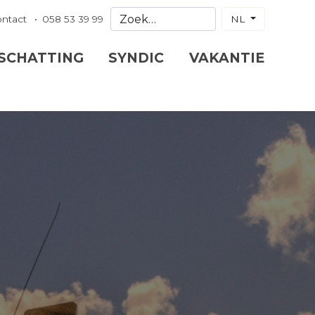
ontact
058 53 39 99
NL
 SCHATTING
SYNDIC
VAKANTIE