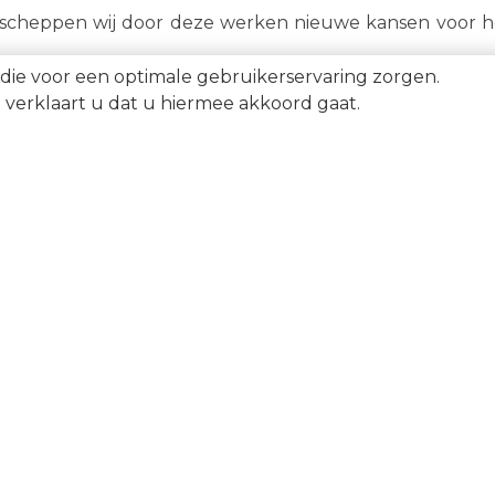
cheppen wij door deze werken nieuwe kansen voor h
die voor een optimale gebruikerservaring zorgen.
verklaart u dat u hiermee akkoord gaat.
UUR
NIEUWBOUW
ppartement te huur in
Appartement te koop
oksijde
De Panne
andelspand te huur in
Appartement te koop
e Panne
Koksijde
oods te huur in Koksijde
Appartement te koop
Oostduinkerke