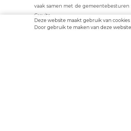
vaak samen met de gemeentebesturen s
Crevits.
Deze website maakt gebruik van cookies 
Door gebruik te maken van deze website 
TE KOOP
TE H
Appartement te koop in
A
Koksijde
K
Appartement te koop in
H
Nieuwpoort
D
Appartement te koop in
L
Oostduinkerke