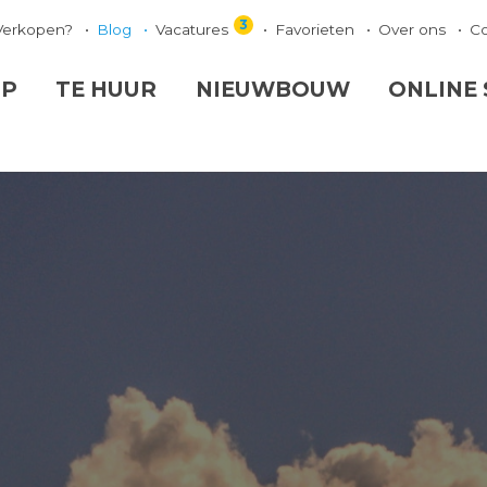
3
Verkopen?
Blog
Vacatures
Favorieten
Over ons
C
OP
TE HUUR
NIEUWBOUW
ONLINE