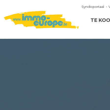
Syndicportaal
TE KO