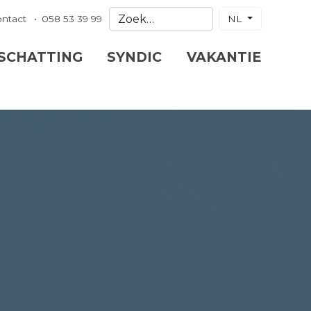
ontact
058 53 39 99
NL
 SCHATTING
SYNDIC
VAKANTIE