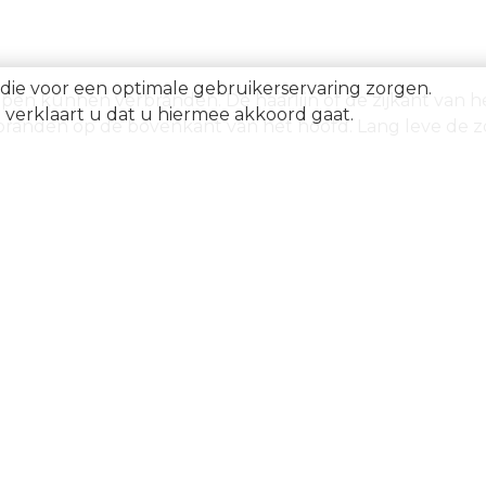
die voor een optimale gebruikerservaring zorgen.
lippen kunnen verbranden. De haarlijn of de zijkant van
verklaart u dat u hiermee akkoord gaat.
rbranden op de bovenkant van het hoofd. Lang leve de 
op
 geen goed idee. Ook uw huid moet wennen aan de die wa
op: ook onder een parasol kunt u verbranden, dus blijven
 en moet daarom nóg beter worden beschermd. Volgens 
t van de huidbeschadiging door de zon op! Kies dus voo
re kinderen tijdens de piekuren enkel in de schaduw spe