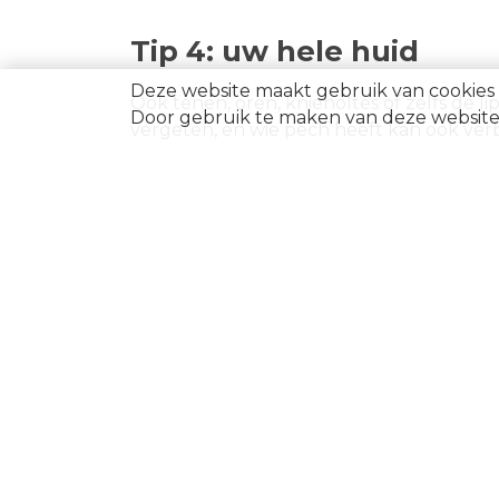
Tip 4: uw hele huid
Deze website maakt gebruik van cookies 
Ook tenen, oren, knieholtes of zelfs de 
Door gebruik te maken van deze website 
vergeten, en wie pech heeft kan ook ve
Tip 5: zoek de schaduw 
Een hele dag in de vlakke zon zitten is
tussen de piekuren 12 en 15 uur. En let 
Tip 6: kinderen eerst
De huid van kinderen is extra gevoelig
kinderjaren maar liefst 50 tot 80 procen
drie jaar sowieso uit de zon en laat oude