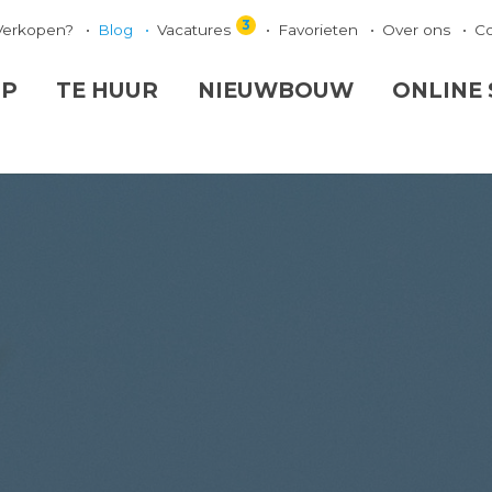
3
Verkopen?
Blog
Vacatures
Favorieten
Over ons
C
OP
TE HUUR
NIEUWBOUW
ONLINE