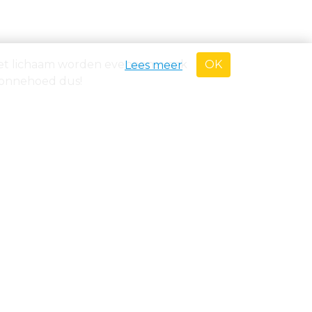
OK
 het lichaam worden eveneens vaak
Lees meer
zonnehoed dus!
rme zonnestralen. Mijd de zon sowieso
 smeren!
dermatologen lopen we tijdens onze
r een sunblock, houd kinderen jonger dan
len.