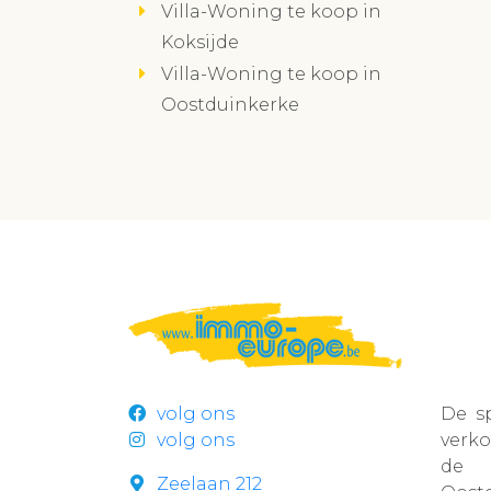
Villa-Woning te koop in
Koksijde
Villa-Woning te koop in
Oostduinkerke
volg ons
De s
volg ons
verk
de r
Zeelaan 212