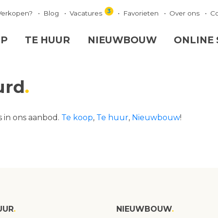
3
Verkopen?
Blog
Vacatures
Favorieten
Over ons
C
OP
TE HUUR
NIEUWBOUW
ONLINE
urd
s in ons aanbod.
Te koop
,
Te huur
,
Nieuwbouw
!
UUR
NIEUWBOUW