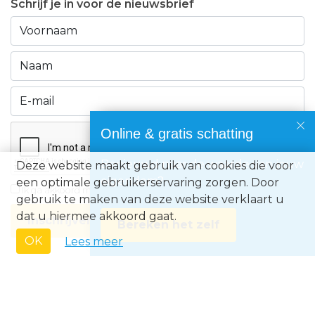
Schrijf je in voor de nieuwsbrief
Online & gratis schatting
Benieuwd naar de waarde van jouw
Deze website maakt gebruik van cookies die voor
eigendom?
een optimale gebruikerservaring zorgen. Door
Ik ga akkoord met de
privacyvoorwaarden
gebruik te maken van deze website verklaart u
dat u hiermee akkoord gaat.
Inschrijven
Bereken het zelf
OK
Lees meer
Immo Europe NV • Zeelaan 212, B-8670 Koksijde • BTW BE0871.031.096 •
Ondernemingsnummer 0871031096 • AXA BA nummer 730.390.160 •
Erkend Vastgoedmakelaar met BIV-nr 507.437• Land van toekenning is
België • Toezichthoudende autoriteit: Beroepsinstituut van