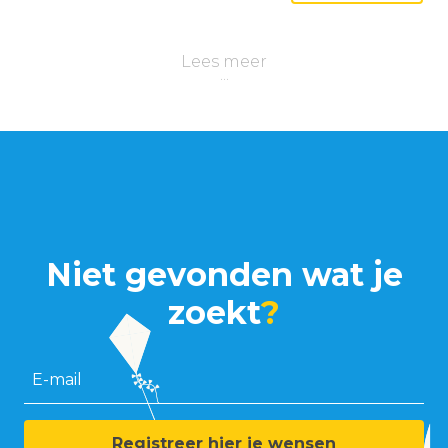
Lees meer
Niet gevonden wat je
zoekt
?
E-mail
Registreer hier je wensen