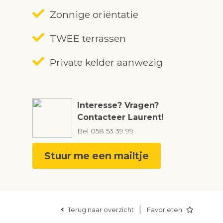
Zonnige oriëntatie
TWEE terrassen
Private kelder aanwezig
Interesse? Vragen?
Contacteer Laurent!
Bel
058 53 39 99
Stuur me een mailtje
|
Terug naar overzicht
Favorieten