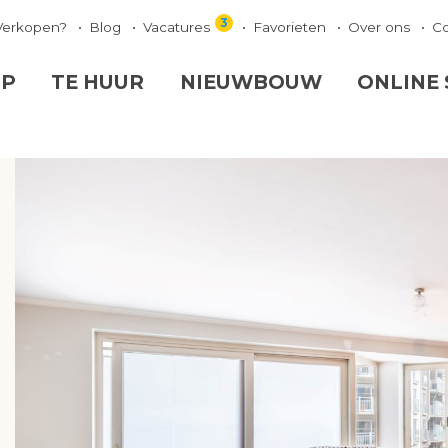
3
Verkopen?
Blog
Vacatures
Favorieten
Over ons
C
OP
TE HUUR
NIEUWBOUW
ONLINE