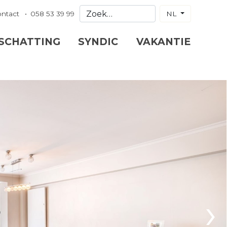
ontact
058 53 39 99
NL
 SCHATTING
SYNDIC
VAKANTIE
›