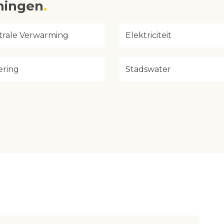
eningen
trale Verwarming
Elektriciteit
ering
Stadswater