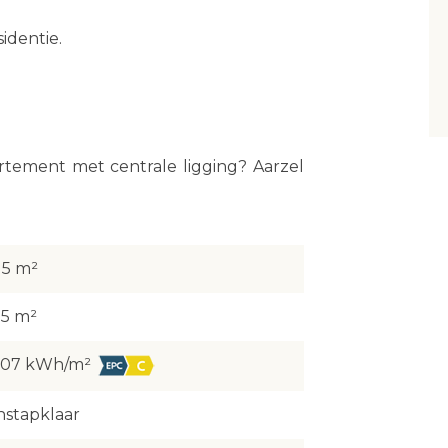
sidentie.
artement met centrale ligging? Aarzel
15 m²
5 m²
207 kWh/m²
nstapklaar