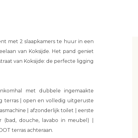
t met 2 slaapkamers te huur in een
Zeelaan van Koksijde. Het pand geniet
traat van Koksijde: de perfecte ligging
 inkomhal met dubbele ingemaakte
ig terras | open en volledig uitgeruste
machine | afzonderlijk toilet | eerste
 (bad, douche, lavabo in meubel) |
OT terras achteraan.