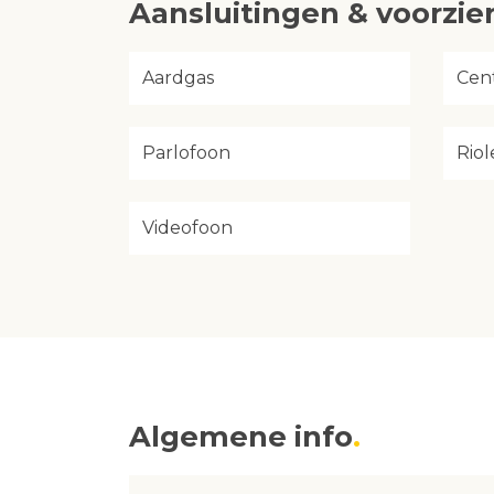
Aansluitingen & voorzi
Aardgas
Cen
Parlofoon
Riol
Videofoon
Algemene info