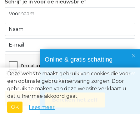
Schrijf je in voor de nieuwsbrief
Online & gratis schatting
Benieuwd naar de waarde van jouw
Deze website maakt gebruik van cookies die voor
eigendom?
een optimale gebruikerservaring zorgen. Door
Ik ga akkoord met de
privacyvoorwaarden
gebruik te maken van deze website verklaart u
dat u hiermee akkoord gaat.
Inschrijven
Bereken het zelf
OK
Lees meer
Immo Europe NV • Zeelaan 212, B-8670 Koksijde • BTW BE0871.031.096 •
Ondernemingsnummer 0871031096 • AXA BA nummer 730.390.160 •
Erkend Vastgoedmakelaar met BIV-nr 507.437• Land van toekenning is
België • Toezichthoudende autoriteit: Beroepsinstituut van