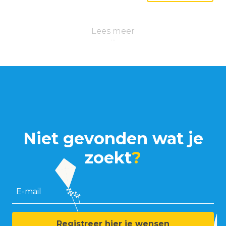
Lees meer
Niet gevonden wat je
zoekt
?
E-mail
Registreer hier je wensen