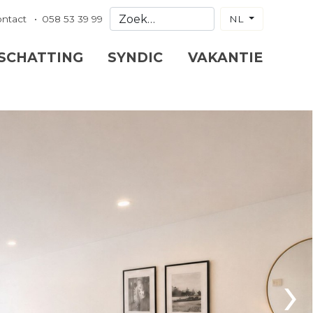
ontact
058 53 39 99
NL
 SCHATTING
SYNDIC
VAKANTIE
›