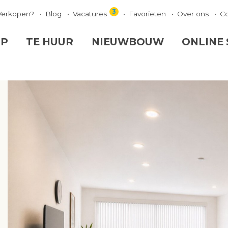
3
Verkopen?
Blog
Vacatures
Favorieten
Over ons
C
OP
TE HUUR
NIEUWBOUW
ONLINE