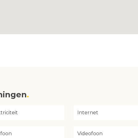
eningen
triciteit
Internet
efoon
Videofoon