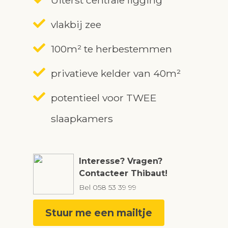
Uiterst centrale ligging
vlakbij zee
100m² te herbestemmen
privatieve kelder van 40m²
potentieel voor TWEE
slaapkamers
Interesse? Vragen?
Contacteer Thibaut!
Bel
058 53 39 99
Stuur me een mailtje