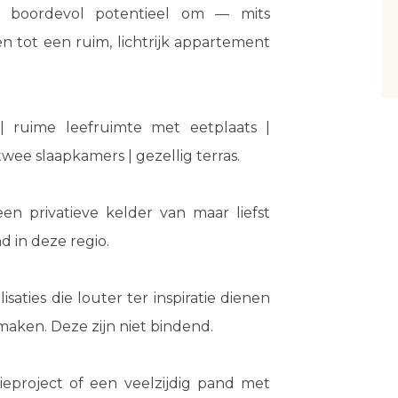
edt boordevol potentieel om — mits
n tot een ruim, lichtrijk appartement
| ruime leefruimte met eetplaats |
twee slaapkamers | gezellig terras.
n privatieve kelder van maar liefst
d in deze regio.
saties die louter ter inspiratie dienen
maken. Deze zijn niet bindend.
eproject of een veelzijdig pand met