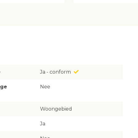
e
Ja - conform
ige
Nee
Woongebied
Ja