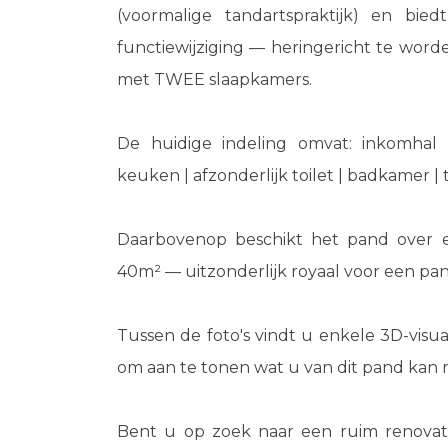
(voormalige tandartspraktijk) en bi
functiewijziging — heringericht te worde
met TWEE slaapkamers.
De huidige indeling omvat: inkomhal 
keuken | afzonderlijk toilet | badkamer | 
Daarbovenop beschikt het pand over ee
40m² — uitzonderlijk royaal voor een pan
Tussen de foto's vindt u enkele 3D-visuali
om aan te tonen wat u van dit pand kan 
Bent u op zoek naar een ruim renovati