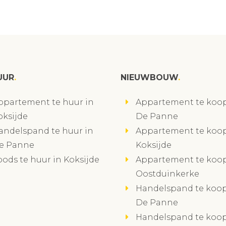
UUR
NIEUWBOUW
ppartement te huur in
Appartement te koop
oksijde
De Panne
andelspand te huur in
Appartement te koop
e Panne
Koksijde
oods te huur in Koksijde
Appartement te koop
Oostduinkerke
Handelspand te koop
De Panne
Handelspand te koop