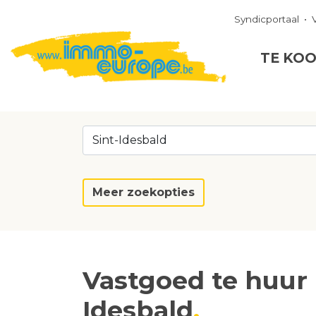
Syndicportaal
TE KO
Sint-Idesbald
Meer zoekopties
Vastgoed te huur 
Idesbald