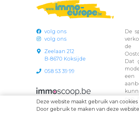
volg ons
De s
volg ons
verk
de r
Zeelaan 212
Oost
B-8670 Koksijde
Dat 
mode
058 53 39 99
een 
aanb
kunn
een 
Deze website maakt gebruik van cookies 
van g
Door gebruik te maken van deze website 
Immo Europe NV • Zeelaan 212, B-8670 Koksijde • BTW 