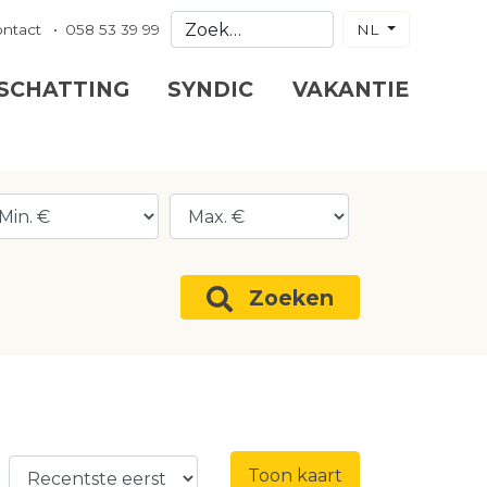
ontact
058 53 39 99
NL
 SCHATTING
SYNDIC
VAKANTIE
Zoeken
Toon kaart