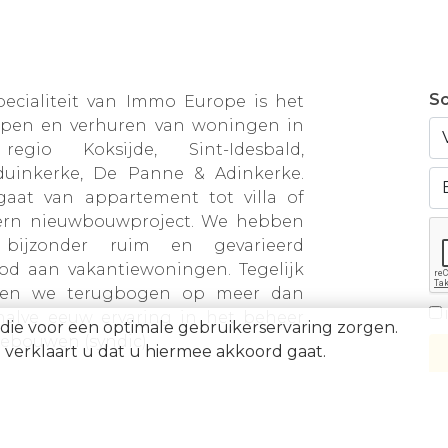
Sc
pecialiteit van Immo Europe is het
open en verhuren van woningen in
egio Koksijde, Sint-Idesbald,
duinkerke, De Panne & Adinkerke.
gaat van appartement tot villa of
rn nieuwbouwproject. We hebben
bijzonder ruim en gevarieerd
od aan vakantiewoningen. Tegelijk
en we terugbogen op meer dan
halve eeuw ervaring in het beheer
die voor een optimale gebruikerservaring zorgen.
ebouwen (syndic).
verklaart u dat u hiermee akkoord gaat.
BE0871.031.096 • Ondernemingsnummer 0871031096 • AXA BA nummer 730.390.1