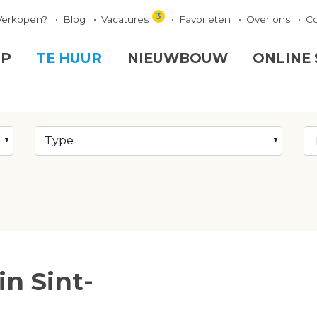
3
Verkopen?
Blog
Vacatures
Favorieten
Over ons
C
OP
TE HUUR
NIEUWBOUW
ONLINE
Type
in Sint-