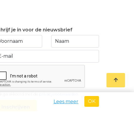
hrijf je in voor de nieuwsbrief
Ik ga akkoord met de
privacyvoorwaarden
OK
Lees meer
Inschrijven
60 • Erkend Vastgoedmakelaar met BIV-nr 507.437• Land