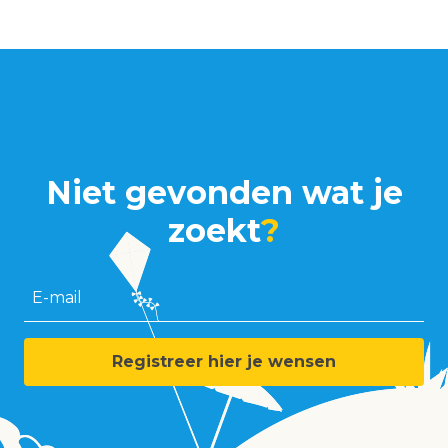
Niet gevonden wat je
zoekt
?
E-mail
Registreer hier je wensen