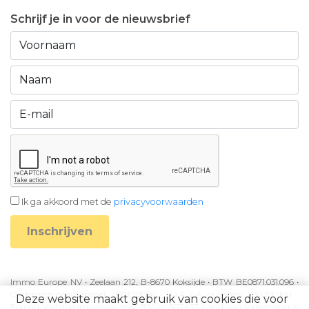
Schrijf je in voor de nieuwsbrief
Ik ga akkoord met de
privacyvoorwaarden
Inschrijven
Immo Europe NV • Zeelaan 212, B-8670 Koksijde • BTW BE0871.031.096 •
Ondernemingsnummer 0871031096 • AXA BA nummer 730.390.160 •
Deze website maakt gebruik van cookies die voor
Erkend Vastgoedmakelaar met BIV-nr 507.437• Land van toekenning is