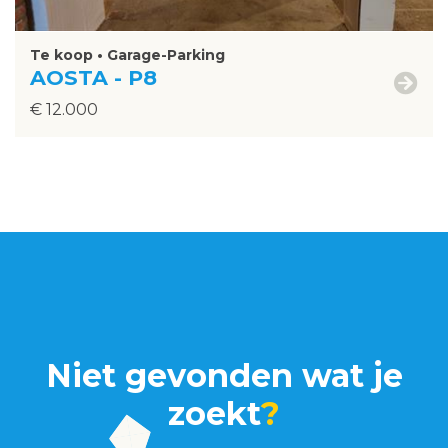
Te koop • Garage-Parking
AOSTA - P8
€ 12.000
Niet gevonden wat je
zoekt
?