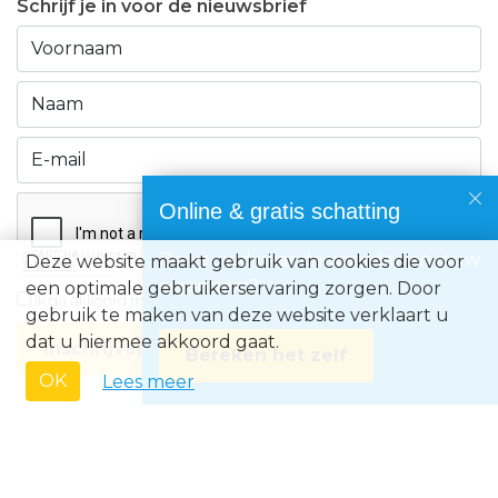
Schrijf je in voor de nieuwsbrief
Online & gratis schatting
Benieuwd naar de waarde van jouw
Deze website maakt gebruik van cookies die voor
eigendom?
een optimale gebruikerservaring zorgen. Door
Ik ga akkoord met de
privacyvoorwaarden
gebruik te maken van deze website verklaart u
dat u hiermee akkoord gaat.
Inschrijven
Bereken het zelf
OK
Lees meer
Immo Europe NV • Zeelaan 212, B-8670 Koksijde • BTW BE0871.031.096 •
Ondernemingsnummer 0871031096 • AXA BA nummer 730.390.160 •
Erkend Vastgoedmakelaar met BIV-nr 507.437• Land van toekenning is
België • Toezichthoudende autoriteit: Beroepsinstituut van