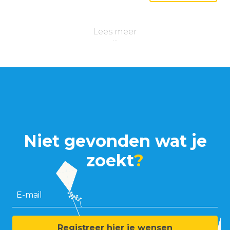
Lees meer
Niet gevonden wat je
zoekt
?
E-mail
Registreer hier je wensen