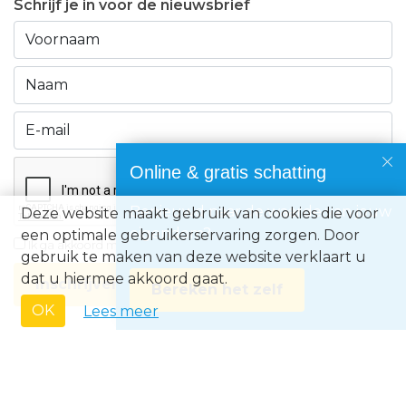
Schrijf je in voor de nieuwsbrief
Online & gratis schatting
Benieuwd naar de waarde van jouw
Deze website maakt gebruik van cookies die voor
eigendom?
een optimale gebruikerservaring zorgen. Door
Ik ga akkoord met de
privacyvoorwaarden
gebruik te maken van deze website verklaart u
dat u hiermee akkoord gaat.
Inschrijven
Bereken het zelf
OK
Lees meer
Immo Europe NV • Zeelaan 212, B-8670 Koksijde • BTW BE0871.031.096 •
Ondernemingsnummer 0871031096 • AXA BA nummer 730.390.160 •
Erkend Vastgoedmakelaar met BIV-nr 507.437• Land van toekenning is
België • Toezichthoudende autoriteit: Beroepsinstituut van