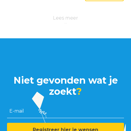
Lees meer
Niet gevonden wat je
zoekt
?
E-mail
Registreer hier je wensen