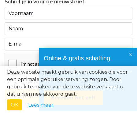
Schrijf je in voor de nieuwsbrief
Online & gratis schatting
Benieuwd naar de waarde van jouw
Deze website maakt gebruik van cookies die voor
eigendom?
een optimale gebruikerservaring zorgen. Door
Ik ga akkoord met de
privacyvoorwaarden
gebruik te maken van deze website verklaart u
dat u hiermee akkoord gaat.
Inschrijven
Bereken het zelf
OK
Lees meer
Immo Europe NV • Zeelaan 212, B-8670 Koksijde • BTW BE0871.031.096 •
Ondernemingsnummer 0871031096 • AXA BA nummer 730.390.160 •
Erkend Vastgoedmakelaar met BIV-nr 507.437• Land van toekenning is
België • Toezichthoudende autoriteit: Beroepsinstituut van