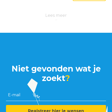
Lees meer
Niet gevonden wat je
zoekt
?
E-mail
Registreer hier je wensen