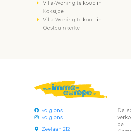
Villa-Woning te koop in
Koksijde
Villa-Woning te koop in
Oostduinkerke
volg ons
De s
volg ons
verk
de r
Zeelaan 212