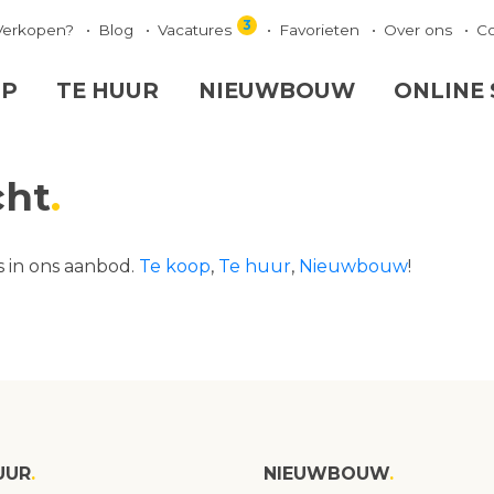
3
Verkopen?
Blog
Vacatures
Favorieten
Over ons
C
OP
TE HUUR
NIEUWBOUW
ONLINE
cht
s in ons aanbod.
Te koop
,
Te huur
,
Nieuwbouw
!
UUR
NIEUWBOUW