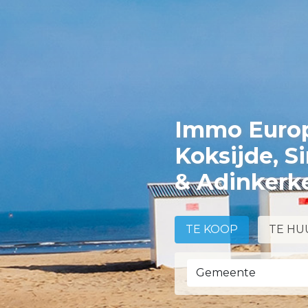
Immo Europ
Koksijde, S
& Adinkerk
TE KOOP
TE HU
Gemeente