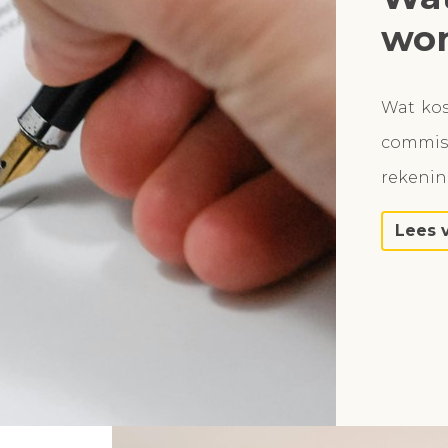
won
Wat ko
commiss
rekeni
Lees 