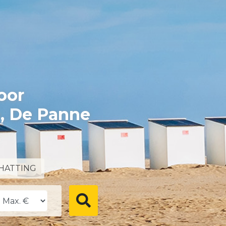
oor
e, De Panne
HATTING