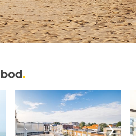
nbod
›