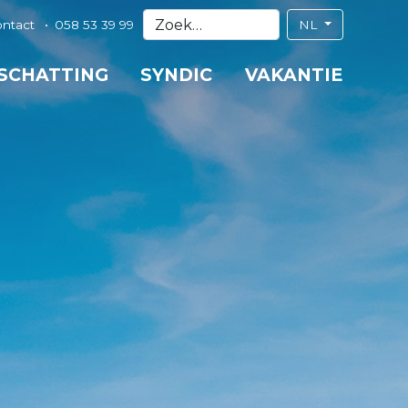
ontact
058 53 39 99
NL
 SCHATTING
SYNDIC
VAKANTIE