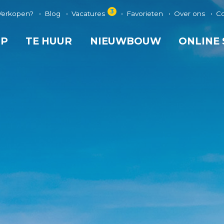
3
Verkopen?
Blog
Vacatures
Favorieten
Over ons
C
OP
TE HUUR
NIEUWBOUW
ONLINE