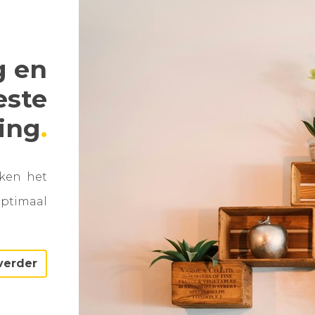
g en
este
ning
aken het
optimaal
verder