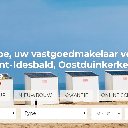
e, uw vastgoedmakelaar v
int-Idesbald, Oostduinkerk
e
UR
NIEUWBOUW
VAKANTIE
ONLINE SC
Type