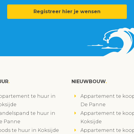
Registreer hier je wensen
UUR
NIEUWBOUW
ppartement te huur in
Appartement te koop
oksijde
De Panne
andelspand te huur in
Appartement te koop
e Panne
Koksijde
oods te huur in Koksijde
Appartement te koop