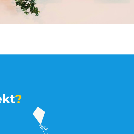
ekt
?